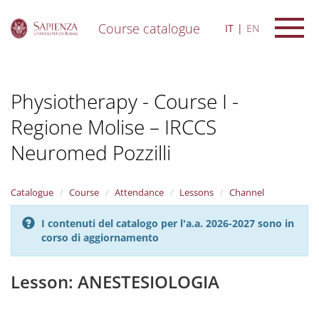
Course catalogue
IT
EN
S
k
i
Physiotherapy - Course I -
p
t
Regione Molise – IRCCS
o
m
Neuromed Pozzilli
a
i
n
Catalogue
Course
Attendance
Lessons
Channel
c
o
n
I contenuti del catalogo per l'a.a. 2026-2027 sono in
t
corso di aggiornamento
e
n
Lesson: ANESTESIOLOGIA
t