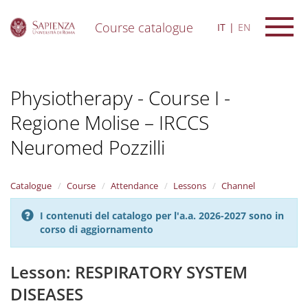
Course catalogue
IT
EN
S
k
i
Physiotherapy - Course I -
p
t
Regione Molise – IRCCS
o
m
Neuromed Pozzilli
a
i
n
Catalogue
Course
Attendance
Lessons
Channel
c
o
n
I contenuti del catalogo per l'a.a. 2026-2027 sono in
t
corso di aggiornamento
e
n
Lesson: RESPIRATORY SYSTEM
t
DISEASES