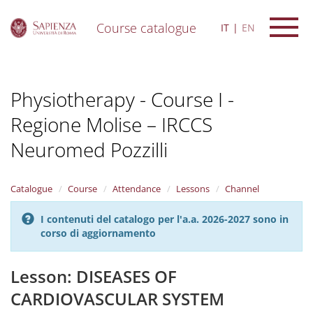
Course catalogue
IT
EN
S
k
i
Physiotherapy - Course I -
p
t
Regione Molise – IRCCS
o
m
Neuromed Pozzilli
a
i
n
Catalogue
Course
Attendance
Lessons
Channel
c
o
n
I contenuti del catalogo per l'a.a. 2026-2027 sono in
t
corso di aggiornamento
e
n
Lesson: DISEASES OF
t
CARDIOVASCULAR SYSTEM