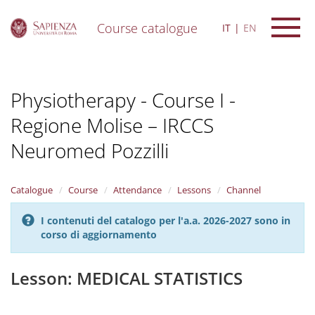
Course catalogue
IT
EN
S
k
i
Physiotherapy - Course I -
p
t
Regione Molise – IRCCS
o
m
Neuromed Pozzilli
a
i
n
Catalogue
Course
Attendance
Lessons
Channel
c
o
n
I contenuti del catalogo per l'a.a. 2026-2027 sono in
t
corso di aggiornamento
e
n
Lesson: MEDICAL STATISTICS
t