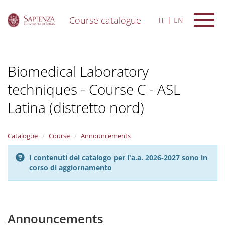
Course catalogue
IT
EN
S
k
i
Biomedical Laboratory
p
t
techniques - Course C - ASL
o
m
Latina (distretto nord)
a
i
n
Catalogue
Course
Announcements
c
o
n
I contenuti del catalogo per l'a.a. 2026-2027 sono in
t
corso di aggiornamento
e
n
t
Announcements