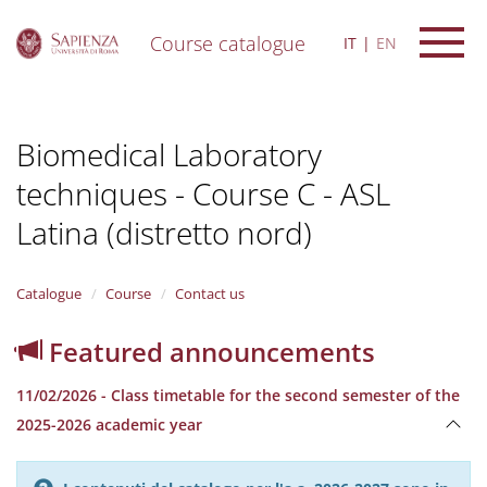
Course catalogue
IT
EN
S
k
i
Biomedical Laboratory
p
t
techniques - Course C - ASL
o
m
Latina (distretto nord)
a
i
n
Catalogue
Course
Contact us
c
o
n
Featured announcements
t
e
11/02/2026 - Class timetable for the second semester of the
n
2025-2026 academic year
t