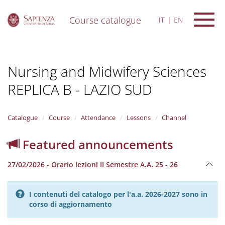
Course catalogue
IT
EN
S
k
i
Nursing and Midwifery Sciences
p
t
REPLICA B - LAZIO SUD
o
m
a
i
Catalogue
Course
Attendance
Lessons
Channel
n
c
Featured announcements
o
n
27/02/2026 - Orario lezioni II Semestre A.A. 25 - 26
t
e
n
I contenuti del catalogo per l'a.a. 2026-2027 sono in
t
corso di aggiornamento