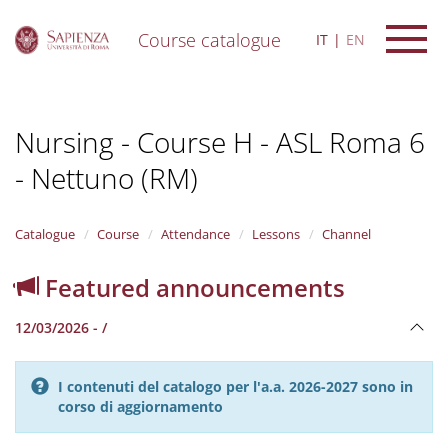
Course catalogue
IT
EN
S
k
i
Nursing - Course H - ASL Roma 6
p
t
- Nettuno (RM)
o
m
a
i
Catalogue
Course
Attendance
Lessons
Channel
n
c
Featured announcements
o
n
12/03/2026 - /
t
e
n
I contenuti del catalogo per l'a.a. 2026-2027 sono in
t
corso di aggiornamento