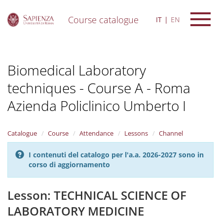
Course catalogue
IT
EN
S
k
i
Biomedical Laboratory
p
t
techniques - Course A - Roma
o
m
Azienda Policlinico Umberto I
a
i
n
Catalogue
Course
Attendance
Lessons
Channel
c
o
n
I contenuti del catalogo per l'a.a. 2026-2027 sono in
t
corso di aggiornamento
e
n
Lesson: TECHNICAL SCIENCE OF
t
LABORATORY MEDICINE