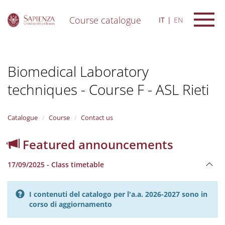
Course catalogue
IT
EN
S
k
i
Biomedical Laboratory
p
t
techniques - Course F - ASL Rieti
o
m
a
i
Catalogue
Course
Contact us
n
c
Featured announcements
o
n
17/09/2025 - Class timetable
t
e
n
I contenuti del catalogo per l'a.a. 2026-2027 sono in
t
corso di aggiornamento