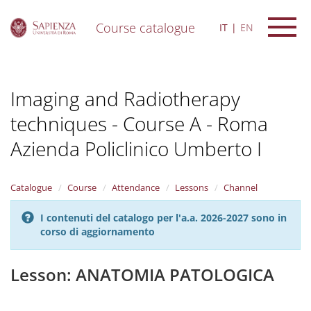
Course catalogue
IT
EN
S
k
i
Imaging and Radiotherapy
p
t
techniques - Course A - Roma
o
m
Azienda Policlinico Umberto I
a
i
n
Catalogue
Course
Attendance
Lessons
Channel
c
o
n
I contenuti del catalogo per l'a.a. 2026-2027 sono in
t
corso di aggiornamento
e
n
Lesson: ANATOMIA PATOLOGICA
t