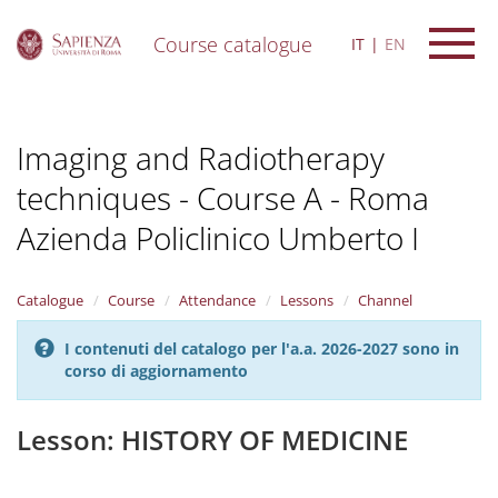
Course catalogue
IT
EN
S
k
i
Imaging and Radiotherapy
p
t
techniques - Course A - Roma
o
m
Azienda Policlinico Umberto I
a
i
n
Catalogue
Course
Attendance
Lessons
Channel
c
o
n
I contenuti del catalogo per l'a.a. 2026-2027 sono in
t
corso di aggiornamento
e
n
Lesson: HISTORY OF MEDICINE
t