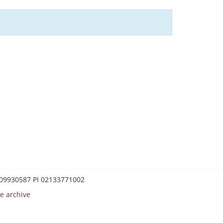
0209930587 PI 02133771002
e archive