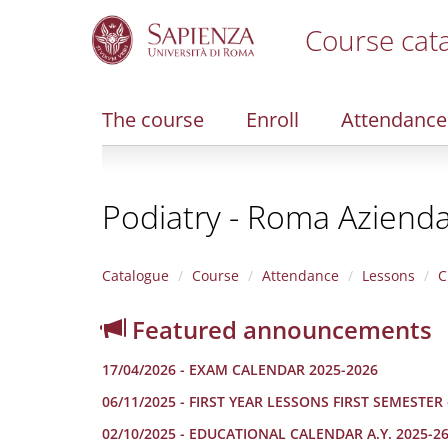
Course cat
S
k
i
The course
Enroll
Attendance
p
t
o
m
Podiatry - Roma Aziend
a
i
n
c
Catalogue
Course
Attendance
Lessons
C
o
n
Featured announcements
t
e
17/04/2026 - EXAM CALENDAR 2025-2026
n
t
06/11/2025 - FIRST YEAR LESSONS FIRST SEMESTER
02/10/2025 - EDUCATIONAL CALENDAR A.Y. 2025-2