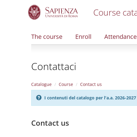
Course cat
S
k
i
The course
Enroll
Attendance
p
t
o
m
Contattaci
a
i
n
c
Catalogue
Course
Contact us
o
n
I contenuti del catalogo per l'a.a. 2026-20
t
e
n
t
Contact us