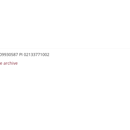
0209930587 PI 02133771002
e archive