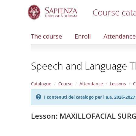
Course cat
S
k
i
The course
Enroll
Attendance
p
t
o
m
Speech and Language Th
a
i
n
c
Catalogue
Course
Attendance
Lessons
C
o
n
I contenuti del catalogo per l'a.a. 2026-20
t
e
n
Lesson: MAXILLOFACIAL SUR
t