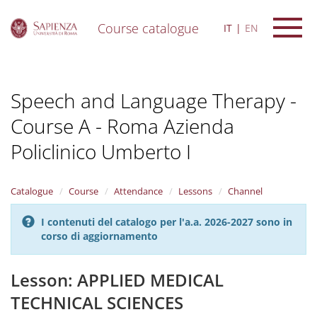
Course catalogue
IT
EN
S
k
i
Speech and Language Therapy -
p
t
Course A - Roma Azienda
o
m
Policlinico Umberto I
a
i
n
Catalogue
Course
Attendance
Lessons
Channel
c
o
n
I contenuti del catalogo per l'a.a. 2026-2027 sono in
t
corso di aggiornamento
e
n
Lesson: APPLIED MEDICAL
t
TECHNICAL SCIENCES