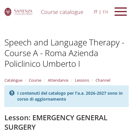
Course catalogue
IT
EN
S
k
i
Speech and Language Therapy -
p
t
Course A - Roma Azienda
o
m
Policlinico Umberto I
a
i
n
Catalogue
Course
Attendance
Lessons
Channel
c
o
n
I contenuti del catalogo per l'a.a. 2026-2027 sono in
t
corso di aggiornamento
e
n
Lesson: EMERGENCY GENERAL
t
SURGERY