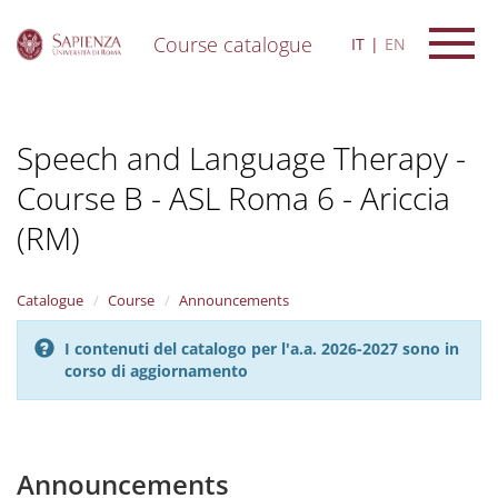
Course catalogue
IT
EN
S
k
i
Speech and Language Therapy -
p
t
Course B - ASL Roma 6 - Ariccia
o
m
(RM)
a
i
n
Catalogue
Course
Announcements
c
o
n
I contenuti del catalogo per l'a.a. 2026-2027 sono in
t
corso di aggiornamento
e
n
t
Announcements