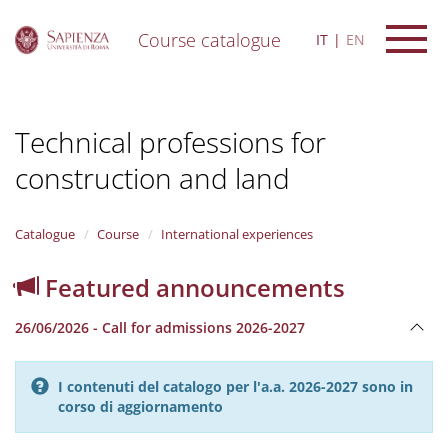
Course catalogue
IT
EN
S
k
i
Technical professions for
p
t
construction and land
o
m
a
i
Catalogue
Course
International experiences
n
c
Featured announcements
o
n
26/06/2026 - Call for admissions 2026-2027
t
e
n
I contenuti del catalogo per l'a.a. 2026-2027 sono in
t
corso di aggiornamento