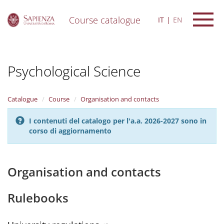
Course catalogue
IT
EN
S
k
i
Psychological Science
p
t
o
m
Catalogue
Course
Organisation and contacts
a
i
I contenuti del catalogo per l'a.a. 2026-2027 sono in
n
corso di aggiornamento
c
o
n
t
Organisation and contacts
e
n
Rulebooks
t