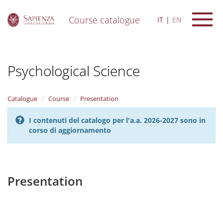
Course catalogue
IT
EN
S
k
i
Psychological Science
p
t
o
m
Catalogue
Course
Presentation
a
i
I contenuti del catalogo per l'a.a. 2026-2027 sono in
n
corso di aggiornamento
c
o
n
t
e
Presentation
n
t