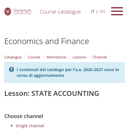
Course catalogue
IT
EN
S
k
i
Economics and Finance
p
t
o
m
Catalogue
Course
Attendance
Lessons
Channel
a
i
I contenuti del catalogo per l'a.a. 2026-2027 sono in
n
corso di aggiornamento
c
o
n
Lesson: STATE ACCOUNTING
t
e
n
t
Choose channel
Single channel