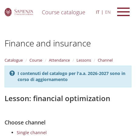
Course catalogue
IT
EN
S
k
i
Finance and insurance
p
t
o
m
Catalogue
Course
Attendance
Lessons
Channel
a
i
I contenuti del catalogo per l'a.a. 2026-2027 sono in
n
corso di aggiornamento
c
o
n
Lesson: financial optimization
t
e
n
t
Choose channel
Single channel