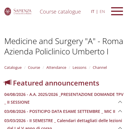
Course catalogue
IT
EN
S
k
i
Medicine and Surgery "A" - Roma
p
t
Azienda Policlinico Umberto I
o
m
a
i
Catalogue
Course
Attendance
Lessons
Channel
n
c
Featured announcements
o
n
04/08/2026 - A.A. 2025/2026 _PRESENTAZIONE DOMANDE TPV
t
e
_ II SESSIONE
n
03/08/2026 - POSTICIPO DATA ESAME SETTEMBRE _ MIC II
t
03/03/2026 - II SEMESTRE _ Calendari dettagliati delle lezioni
_ dal I al V anno di corso