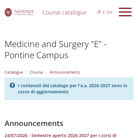
Course catalogue
IT
EN
S
k
i
Medicine and Surgery "E" -
p
t
Pontine Campus
o
m
a
i
Catalogue
Course
Announcements
n
c
I contenuti del catalogo per l'a.a. 2026-2027 sono in
o
corso di aggiornamento
n
t
e
n
Announcements
t
24/07/2026 - Semestre aperto 2026-2027 per i corsi di