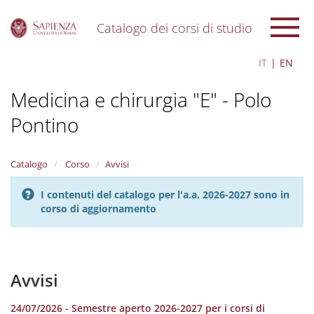
Catalogo dei corsi di studio
S
IT
EN
k
i
Medicina e chirurgia "E" - Polo
p
t
Pontino
o
m
a
i
Catalogo
Corso
Avvisi
n
c
I contenuti del catalogo per l'a.a. 2026-2027 sono in
o
corso di aggiornamento
n
t
e
n
Avvisi
t
24/07/2026 - Semestre aperto 2026-2027 per i corsi di