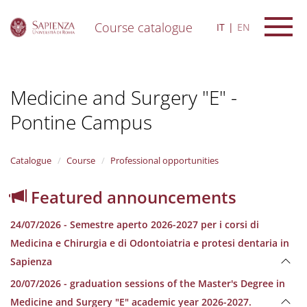
Course catalogue
IT
EN
S
k
i
Medicine and Surgery "E" -
p
t
Pontine Campus
o
m
a
i
Catalogue
Course
Professional opportunities
n
c
Featured announcements
o
n
24/07/2026 - Semestre aperto 2026-2027 per i corsi di
t
e
Medicina e Chirurgia e di Odontoiatria e protesi dentaria in
n
Sapienza
t
20/07/2026 - graduation sessions of the Master's Degree in
Medicine and Surgery "E" academic year 2026-2027.