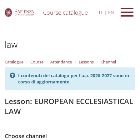
Course catalogue
IT
EN
S
k
i
law
p
t
o
m
Catalogue
Course
Attendance
Lessons
Channel
a
i
I contenuti del catalogo per l'a.a. 2026-2027 sono in
n
corso di aggiornamento
c
o
n
Lesson: EUROPEAN ECCLESIASTICAL
t
LAW
e
n
t
Choose channel