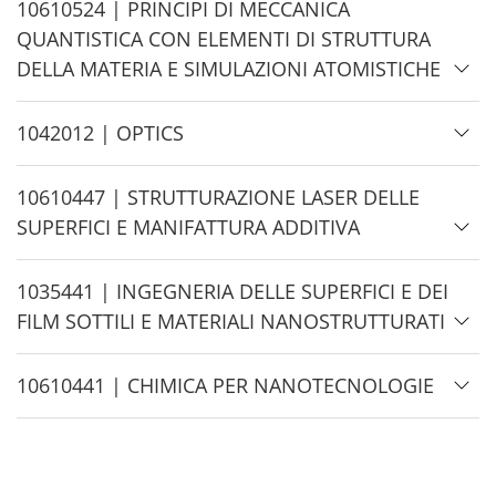
d
H
10610524 | PRINCIPI DI MECCANICA
e
i
QUANTISTICA CON ELEMENTI DI STRUTTURA
d
DELLA MATERIA E SIMULAZIONI ATOMISTICHE
e
H
1042012 | OPTICS
i
d
H
10610447 | STRUTTURAZIONE LASER DELLE
e
i
SUPERFICI E MANIFATTURA ADDITIVA
d
e
H
1035441 | INGEGNERIA DELLE SUPERFICI E DEI
i
FILM SOTTILI E MATERIALI NANOSTRUTTURATI
d
e
H
10610441 | CHIMICA PER NANOTECNOLOGIE
i
d
e