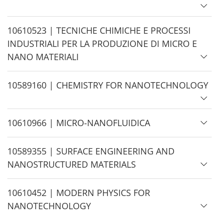
d
e
H
10610523 | TECNICHE CHIMICHE E PROCESSI
i
INDUSTRIALI PER LA PRODUZIONE DI MICRO E
d
NANO MATERIALI
e
H
10589160 | CHEMISTRY FOR NANOTECHNOLOGY
i
d
H
10610966 | MICRO-NANOFLUIDICA
e
i
d
H
10589355 | SURFACE ENGINEERING AND
e
i
NANOSTRUCTURED MATERIALS
d
e
H
10610452 | MODERN PHYSICS FOR
i
NANOTECHNOLOGY