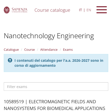
Course catalogue
IT
EN
S
k
i
Nanotechnology Engineering
p
t
o
m
Catalogue
Course
Attendance
Exams
a
i
I contenuti del catalogo per l'a.a. 2026-2027 sono in
n
corso di aggiornamento
c
o
n
t
e
Filter
n
exams
t
H
10589519 | ELECTROMAGNETIC FIELDS AND
i
NANOSYSTEMS FOR BIOMEDICAL APPLICATIONS