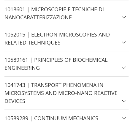
d
e
H
1018601 | MICROSCOPIE E TECNICHE DI
i
NANOCARATTERIZZAZIONE
d
e
H
1052015 | ELECTRON MICROSCOPIES AND
i
RELATED TECHNIQUES
d
e
H
10589161 | PRINCIPLES OF BIOCHEMICAL
i
ENGINEERING
d
e
H
1041743 | TRANSPORT PHENOMENA IN
i
MICROSYSTEMS AND MICRO-NANO REACTIVE
d
DEVICES
e
H
10589289 | CONTINUUM MECHANICS
i