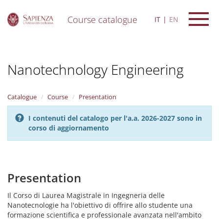
Course catalogue
IT
EN
S
k
i
Nanotechnology Engineering
p
t
o
m
Catalogue
Course
Presentation
a
i
I contenuti del catalogo per l'a.a. 2026-2027 sono in
n
corso di aggiornamento
c
o
n
t
e
Presentation
n
t
Il Corso di Laurea Magistrale in Ingegneria delle
Nanotecnologie ha l'obiettivo di offrire allo studente una
formazione scientifica e professionale avanzata nell'ambito