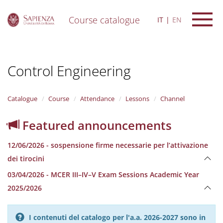
Course catalogue
IT
EN
S
k
i
Control Engineering
p
t
o
m
Catalogue
Course
Attendance
Lessons
Channel
a
i
Featured announcements
n
c
12/06/2026 - sospensione firme necessarie per l’attivazione
o
n
dei tirocini
t
03/04/2026 - MCER III–IV–V Exam Sessions Academic Year
e
n
2025/2026
t
I contenuti del catalogo per l'a.a. 2026-2027 sono in