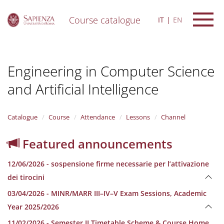
Course catalogue
IT
EN
S
k
i
Engineering in Computer Science
p
t
and Artificial Intelligence
o
m
a
i
Catalogue
Course
Attendance
Lessons
Channel
n
c
Featured announcements
o
n
12/06/2026 - sospensione firme necessarie per l’attivazione
t
e
dei tirocini
n
03/04/2026 - MINR/MARR III–IV–V Exam Sessions, Academic
t
Year 2025/2026
11/02/2026 - Semester II Timetable Scheme & Course Home