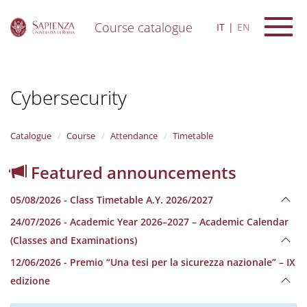
Course catalogue
IT
EN
S
k
i
Cybersecurity
p
t
o
m
Catalogue
Course
Attendance
Timetable
a
i
Featured announcements
n
c
05/08/2026 - Class Timetable A.Y. 2026/2027
o
n
24/07/2026 - Academic Year 2026–2027 – Academic Calendar
t
(Classes and Examinations)
e
n
12/06/2026 - Premio “Una tesi per la sicurezza nazionale” – IX
t
edizione