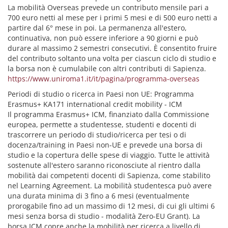
La mobilità Overseas prevede un contributo mensile pari a
700 euro netti al mese per i primi 5 mesi e di 500 euro netti a
partire dal 6° mese in poi. La permanenza all'estero,
continuativa, non può essere inferiore a 90 giorni e può
durare al massimo 2 semestri consecutivi. È consentito fruire
del contributo soltanto una volta per ciascun ciclo di studio e
la borsa non è cumulabile con altri contributi di Sapienza.
https://www.uniroma1.it/it/pagina/programma-overseas
Periodi di studio o ricerca in Paesi non UE: Programma
Erasmus+ KA171 international credit mobility - ICM
Il programma Erasmus+ ICM, finanziato dalla Commissione
europea, permette a studentesse, studenti e docenti di
trascorrere un periodo di studio/ricerca per tesi o di
docenza/training in Paesi non-UE e prevede una borsa di
studio e la copertura delle spese di viaggio. Tutte le attività
sostenute all'estero saranno riconosciute al rientro dalla
mobilità dai competenti docenti di Sapienza, come stabilito
nel Learning Agreement. La mobilità studentesca può avere
una durata minima di 3 fino a 6 mesi (eventualmente
prorogabile fino ad un massimo di 12 mesi, di cui gli ultimi 6
mesi senza borsa di studio - modalità Zero-EU Grant). La
borsa ICM copre anche la mobilità per ricerca a livello di