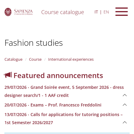
Course catalogue
IT
EN
S
k
i
Fashion studies
p
t
o
m
Catalogue
Course
International experiences
a
i
Featured announcements
n
c
29/07/2026 - Grand Soirée event, 5 September 2026 - dress
o
n
designer search/1 - 1 AAF credit
t
20/07/2026 - Exams – Prof. Francesco Freddolini
e
n
13/07/2026 - Calls for applications for tutoring positions –
t
1st Semester 2026/2027