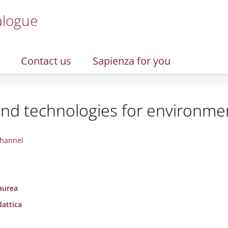
alogue
Contact us
Sapienza for you
and technologies for environme
hannel
laurea
dattica