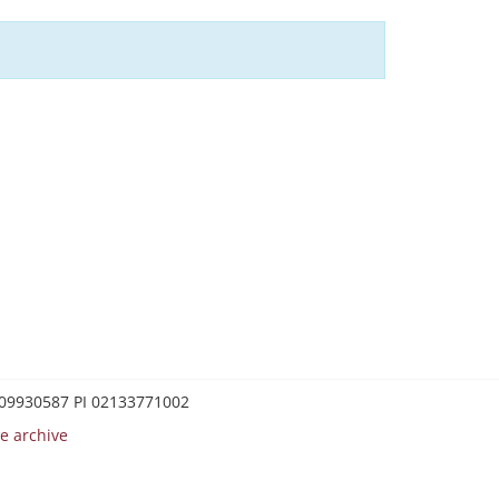
0209930587 PI 02133771002
e archive