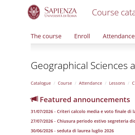
Course cat
S
k
i
The course
Enroll
Attendance
p
t
o
m
Geographical Sciences 
a
i
n
c
Catalogue
Course
Attendance
Lessons
C
o
n
Featured announcements
t
e
31/07/2026 - Criteri calcolo media e voto finale di 
n
t
27/07/2026 - Chiusura periodo estivo segreteria di
30/06/2026 - seduta di laurea luglio 2026