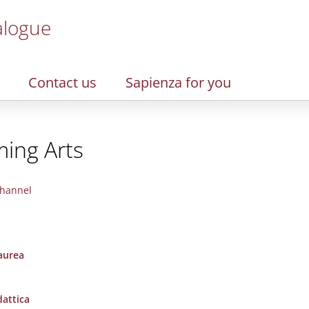
alogue
Contact us
Sapienza for you
ming Arts
hannel
laurea
dattica