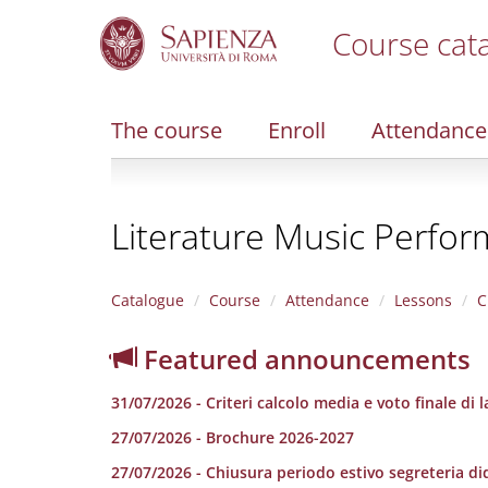
Course cat
S
k
i
The course
Enroll
Attendance
p
t
o
m
Literature Music Perfor
a
i
n
c
Catalogue
Course
Attendance
Lessons
C
o
n
Featured announcements
t
e
31/07/2026 - Criteri calcolo media e voto finale di 
n
t
27/07/2026 - Brochure 2026-2027
27/07/2026 - Chiusura periodo estivo segreteria di