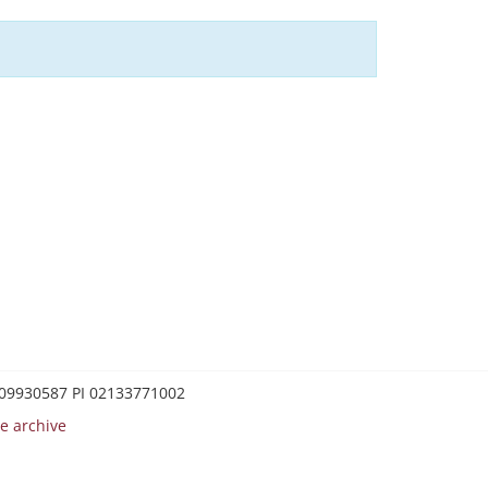
0209930587 PI 02133771002
e archive