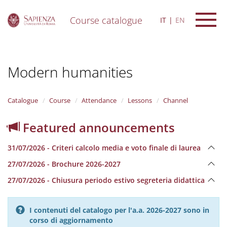
Course catalogue
IT
EN
S
k
i
Modern humanities
p
t
o
m
Catalogue
Course
Attendance
Lessons
Channel
a
i
Featured announcements
n
c
31/07/2026 - Criteri calcolo media e voto finale di laurea
o
n
27/07/2026 - Brochure 2026-2027
t
e
27/07/2026 - Chiusura periodo estivo segreteria didattica
n
t
I contenuti del catalogo per l'a.a. 2026-2027 sono in
corso di aggiornamento