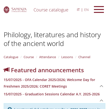
Course catalogue
IT
EN
S
k
i
Philology, literatures and history
p
t
of the ancient world
o
m
a
i
Catalogue
Course
Attendance
Lessons
Channel
n
c
Featured announcements
o
n
15/07/2025 - OFA Calendar 2025/2026; Welcome Day for
t
e
Freshmen 2025/2026; CORET Meetings
n
15/07/2025 - Graduation Sessions Calendar A.Y. 2025-2026
t