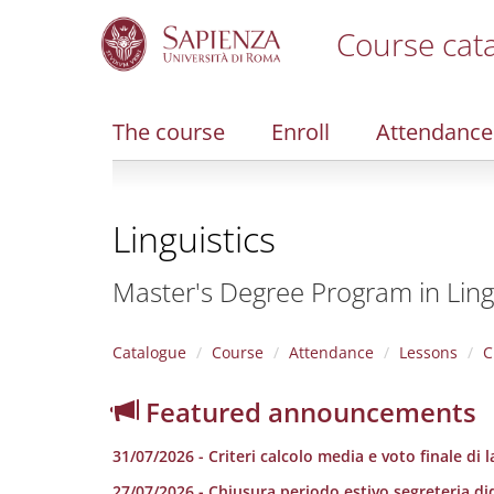
Course cat
S
k
i
The course
Enroll
Attendance
p
t
o
m
Linguistics
a
i
n
Master's Degree Program in Ling
c
o
n
Catalogue
Course
Attendance
Lessons
C
t
e
Featured announcements
n
t
31/07/2026 - Criteri calcolo media e voto finale di 
27/07/2026 - Chiusura periodo estivo segreteria di