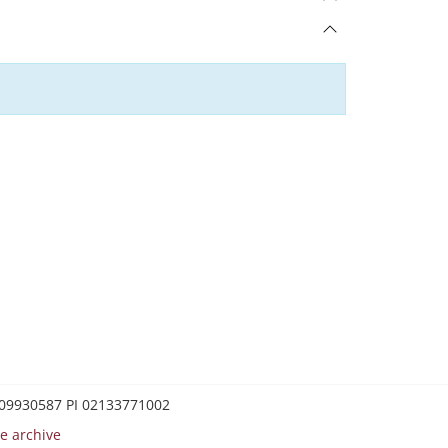
0209930587 PI 02133771002
e archive