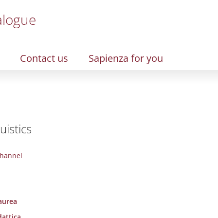
alogue
Contact us
Sapienza for you
uistics
hannel
laurea
dattica