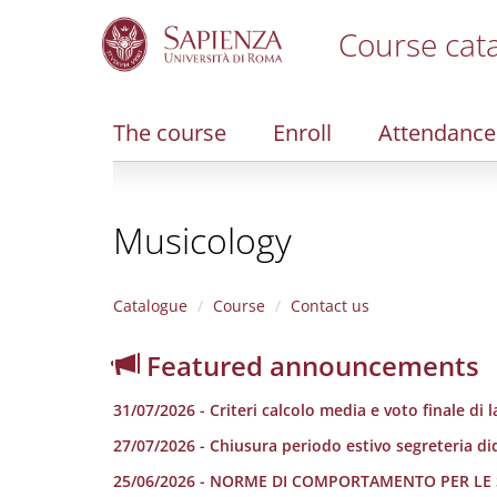
Course cat
S
k
i
The course
Enroll
Attendance
p
t
o
m
Musicology
a
i
n
c
Catalogue
Course
Contact us
o
n
Featured announcements
t
e
31/07/2026 - Criteri calcolo media e voto finale di 
n
t
27/07/2026 - Chiusura periodo estivo segreteria di
25/06/2026 - NORME DI COMPORTAMENTO PER LE 