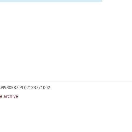
0209930587 PI 02133771002
e archive