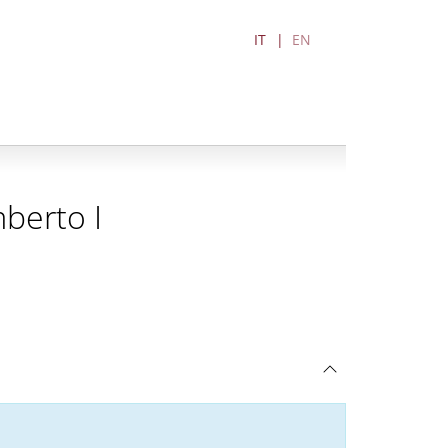
IT
EN
berto I