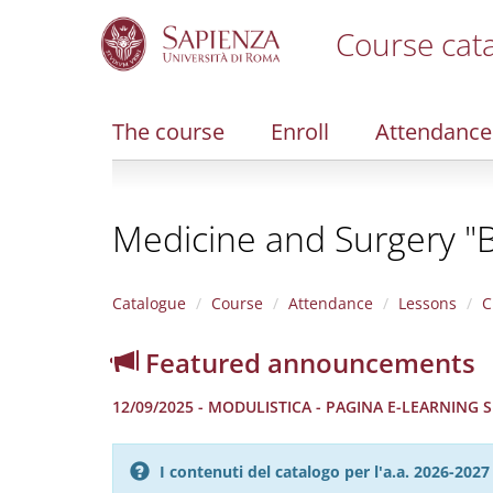
Course cat
S
k
i
The course
Enroll
Attendance
p
t
o
m
Medicine and Surgery "B
a
i
n
c
Catalogue
Course
Attendance
Lessons
C
o
n
Featured announcements
t
e
12/09/2025 - MODULISTICA - PAGINA E-LEARNING
n
t
I contenuti del catalogo per l'a.a. 2026-20