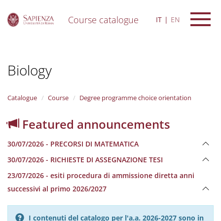
Course catalogue
IT
EN
S
k
i
Biology
p
t
o
m
Catalogue
Course
Degree programme choice orientation
a
i
Featured announcements
n
c
30/07/2026 - PRECORSI DI MATEMATICA
o
n
30/07/2026 - RICHIESTE DI ASSEGNAZIONE TESI
t
e
23/07/2026 - esiti procedura di ammissione diretta anni
n
successivi al primo 2026/2027
t
I contenuti del catalogo per l'a.a. 2026-2027 sono in