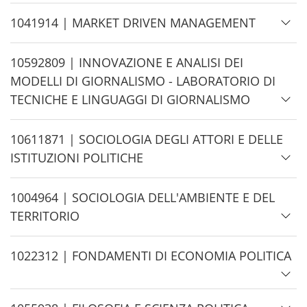
d
e
H
1041914 | MARKET DRIVEN MANAGEMENT
i
d
H
10592809 | INNOVAZIONE E ANALISI DEI
e
i
MODELLI DI GIORNALISMO - LABORATORIO DI
d
TECNICHE E LINGUAGGI DI GIORNALISMO
e
H
10611871 | SOCIOLOGIA DEGLI ATTORI E DELLE
i
ISTITUZIONI POLITICHE
d
e
H
1004964 | SOCIOLOGIA DELL'AMBIENTE E DEL
i
TERRITORIO
d
e
H
1022312 | FONDAMENTI DI ECONOMIA POLITICA
i
d