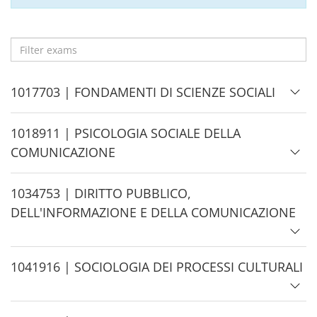
Filter
exams
H
1017703 | FONDAMENTI DI SCIENZE SOCIALI
i
d
H
1018911 | PSICOLOGIA SOCIALE DELLA
e
i
COMUNICAZIONE
d
e
H
1034753 | DIRITTO PUBBLICO,
i
DELL'INFORMAZIONE E DELLA COMUNICAZIONE
d
e
H
1041916 | SOCIOLOGIA DEI PROCESSI CULTURALI
i
d