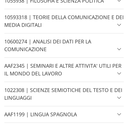
H
1055938 | FILOSOFIA E SCIENZA POLITICA
e
i
d
H
10593318 | TEORIE DELLA COMUNICAZIONE E DEI
e
i
MEDIA DIGITALI
d
e
H
10600274 | ANALISI DEI DATI PER LA
i
COMUNICAZIONE
d
e
H
AAF2345 | SEMINARI E ALTRE ATTIVITA' UTILI PER
i
IL MONDO DEL LAVORO
d
e
H
1022308 | SCIENZE SEMIOTICHE DEL TESTO E DEI
i
LINGUAGGI
d
e
H
AAF1199 | LINGUA SPAGNOLA
i