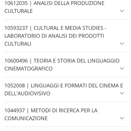
d
H
10612035 | ANALISI DELLA PRODUZIONE
e
i
CULTURALE
d
e
H
10593237 | CULTURAL E MEDIA STUDIES -
i
LABORATORIO DI ANALISI DEI PRODOTTI
d
CULTURALI
e
H
10600496 | TEORIA E STORIA DEL LINGUAGGIO
i
CINEMATOGRAFICO
d
e
H
1052008 | LINGUAGGI E FORMATI DEL CINEMA E
i
DELL'AUDIOVISIVO
d
e
H
1044937 | METODI DI RICERCA PER LA
i
COMUNICAZIONE
d