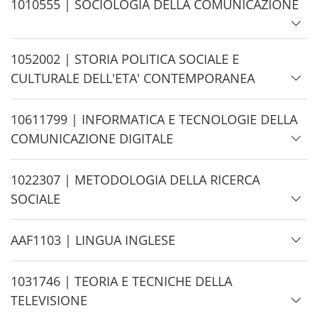
H
1010555 | SOCIOLOGIA DELLA COMUNICAZIONE
e
i
d
H
1052002 | STORIA POLITICA SOCIALE E
e
i
CULTURALE DELL'ETA' CONTEMPORANEA
d
e
H
10611799 | INFORMATICA E TECNOLOGIE DELLA
i
COMUNICAZIONE DIGITALE
d
e
H
1022307 | METODOLOGIA DELLA RICERCA
i
SOCIALE
d
e
H
AAF1103 | LINGUA INGLESE
i
d
H
1031746 | TEORIA E TECNICHE DELLA
e
i
TELEVISIONE