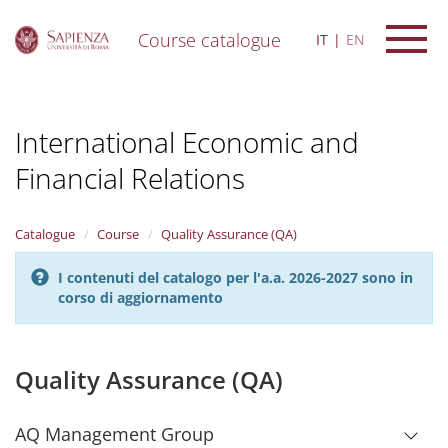
Course catalogue
IT
EN
S
k
i
International Economic and
p
t
Financial Relations
o
m
a
i
Catalogue
Course
Quality Assurance (QA)
n
c
I contenuti del catalogo per l'a.a. 2026-2027 sono in
o
corso di aggiornamento
n
t
e
Quality Assurance (QA)
n
t
AQ Management Group