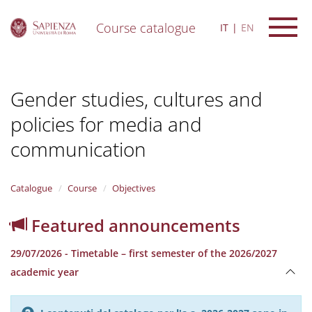
Course catalogue
IT
EN
S
k
i
Gender studies, cultures and
p
t
policies for media and
o
m
communication
a
i
n
Catalogue
Course
Objectives
c
o
n
Featured announcements
t
e
29/07/2026 - Timetable – first semester of the 2026/2027
n
academic year
t