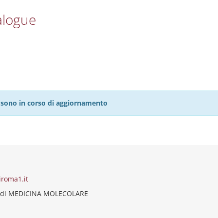
alogue
27 sono in corso di aggiornamento
iroma1.it
o di MEDICINA MOLECOLARE