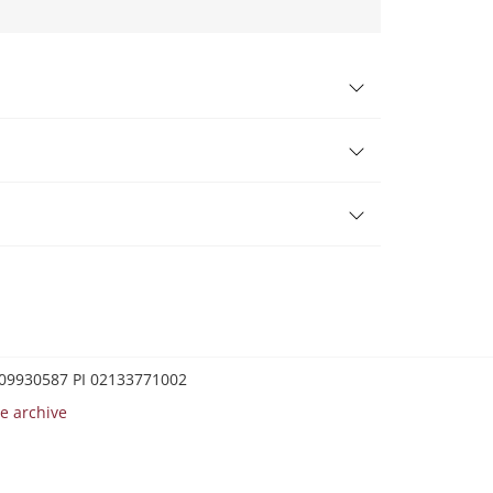
0209930587 PI 02133771002
e archive