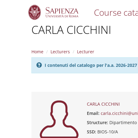
Course cat
S
CARLA CICCHINI
k
i
p
t
Home
Lecturers
Lecturer
o
m
I contenuti del catalogo per l'a.a. 2026-20
a
i
n
c
o
n
t
CARLA CICCHINI
e
Email:
carla.cicchini@un
n
t
Structure:
Dipartiment
SSD:
BIOS-10/A