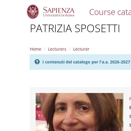
Course cat
S
PATRIZIA SPOSETTI
k
i
p
t
Home
Lecturers
Lecturer
o
m
I contenuti del catalogo per l'a.a. 2026-20
a
i
n
c
o
n
t
e
n
t