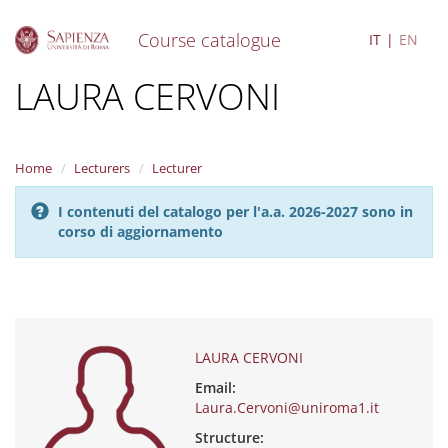
Course catalogue
IT
EN
S
LAURA CERVONI
k
i
p
t
Home
Lecturers
Lecturer
o
m
I contenuti del catalogo per l'a.a. 2026-2027 sono in
a
corso di aggiornamento
i
n
c
o
n
t
e
LAURA CERVONI
n
Email:
t
Laura.Cervoni@uniroma1.it
Structure: