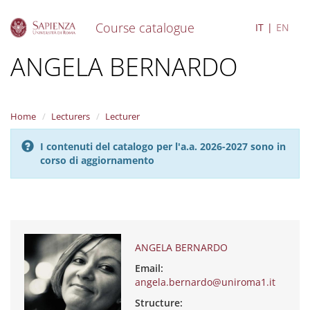
Course catalogue
IT
EN
S
ANGELA BERNARDO
k
i
p
t
Home
Lecturers
Lecturer
o
m
I contenuti del catalogo per l'a.a. 2026-2027 sono in
a
corso di aggiornamento
i
n
c
o
n
t
e
ANGELA BERNARDO
n
Email:
t
angela.bernardo@uniroma1.it
Structure: