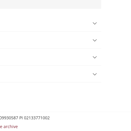
0209930587 PI 02133771002
e archive