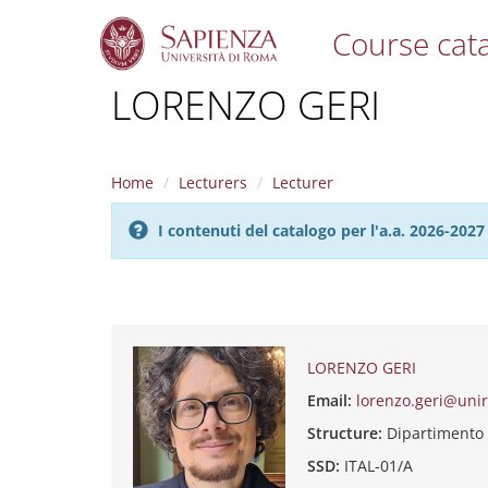
Course cat
S
LORENZO GERI
k
i
p
t
Home
Lecturers
Lecturer
o
m
I contenuti del catalogo per l'a.a. 2026-20
a
i
n
c
o
n
t
LORENZO GERI
e
Email:
lorenzo.geri@uni
n
t
Structure:
Dipartimento
SSD:
ITAL-01/A